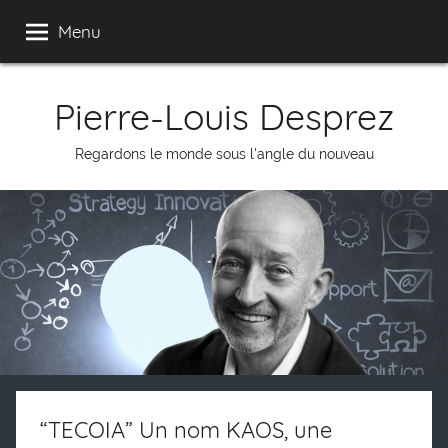
Skip
Menu
to
content
Pierre-Louis Desprez
Regardons le monde sous l'angle du nouveau
“TECOIA” Un nom KAOS, une