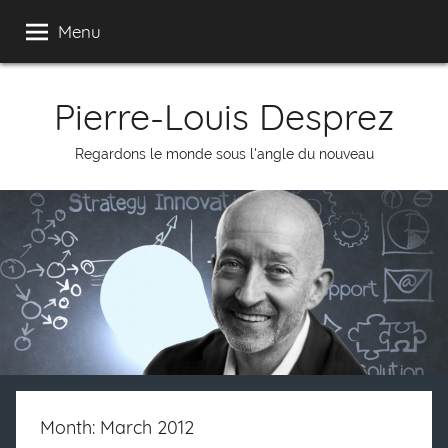
Skip
Menu
to
content
Pierre-Louis Desprez
Regardons le monde sous l'angle du nouveau
Month: March 2012