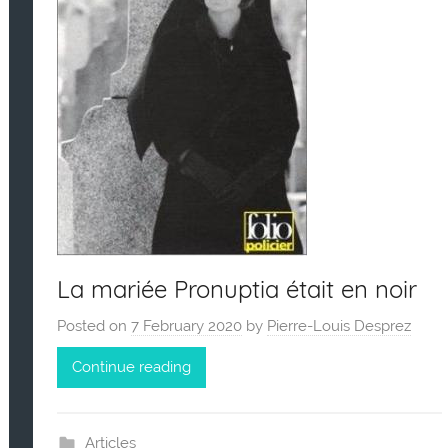
La mariée Pronuptia était en noir
Posted on
7 February 2020
by
Pierre-Louis Desprez
Continue reading
Articles