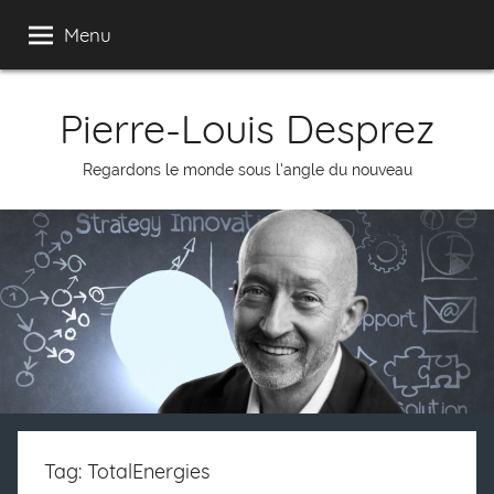
Skip
Menu
to
content
Pierre-Louis Desprez
Regardons le monde sous l'angle du nouveau
Tag: TotalEnergies