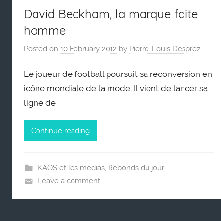
David Beckham, la marque faite
homme
Posted on
10 February 2012
by
Pierre-Louis Desprez
Le joueur de football poursuit sa reconversion en
icône mondiale de la mode. Il vient de lancer sa
ligne de
Continue reading
KAOS et les médias
,
Rebonds du jour
Leave a comment