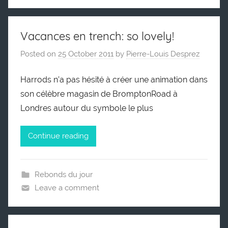
Vacances en trench: so lovely!
Posted on
25 October 2011
by
Pierre-Louis Desprez
Harrods n’a pas hésité à créer une animation dans
son célèbre magasin de BromptonRoad à
Londres autour du symbole le plus
Continue reading
Rebonds du jour
Leave a comment