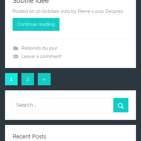
Subtile idée
Posted on
10 October 2011
by
Pierre-Louis Desprez
Continue reading
Rebonds du jour
Leave a comment
1
2
Next
»
Posts
Posts
navigation
Recent Posts