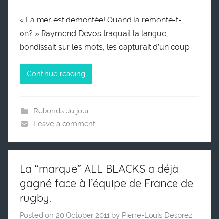
« La mer est démontée! Quand la remonte-t-
on? » Raymond Devos traquait la langue,
bondissait sur les mots, les capturait d’un coup
Continue reading
Rebonds du jour
Leave a comment
La “marque” ALL BLACKS a déjà
gagné face à l’équipe de France de
rugby.
Posted on
20 October 2011
by
Pierre-Louis Desprez