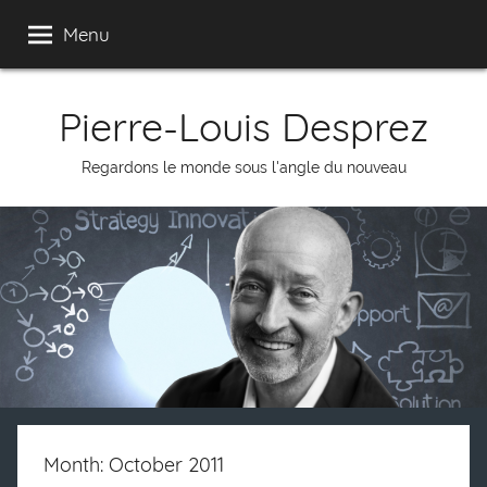
Skip
Menu
to
content
Pierre-Louis Desprez
Regardons le monde sous l'angle du nouveau
Month: October 2011